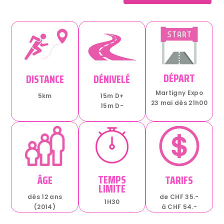
DÉPART
DISTANCE
DÉNIVELÉ
Martigny Expo
5km
15m D+
23 mai dès 21h00
15m D-
TEMPS
ÂGE
TARIFS
LIMITE
dès 12 ans
de CHF 35.-
1H30
(2014)
à CHF 54.-