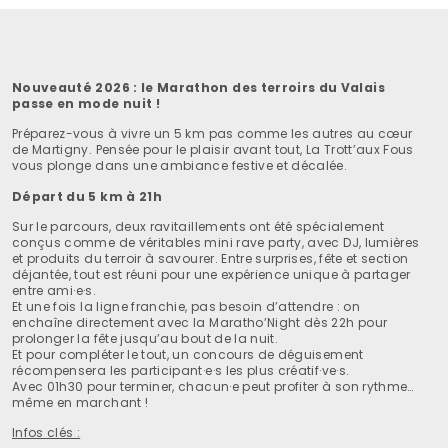
Nouveauté 2026 : le Marathon des terroirs du Valais
passe en mode nuit !
Préparez-vous à vivre un 5 km pas comme les autres au cœur
de Martigny. Pensée pour le plaisir avant tout, La Trott’aux Fous
vous plonge dans une ambiance festive et décalée.
Départ du 5 km à 21h
Sur le parcours, deux ravitaillements ont été spécialement
conçus comme de véritables mini rave party, avec DJ, lumières
et produits du terroir à savourer. Entre surprises, fête et section
déjantée, tout est réuni pour une expérience unique à partager
entre ami·e·s.
Et une fois la ligne franchie, pas besoin d’attendre : on
enchaîne directement avec la Maratho’Night dès 22h pour
prolonger la fête jusqu’au bout de la nuit.
Et pour compléter le tout, un concours de déguisement
récompensera les participant·e·s les plus créatif·ve·s.
Avec 01h30 pour terminer, chacun·e peut profiter à son rythme…
même en marchant !
Infos clés :