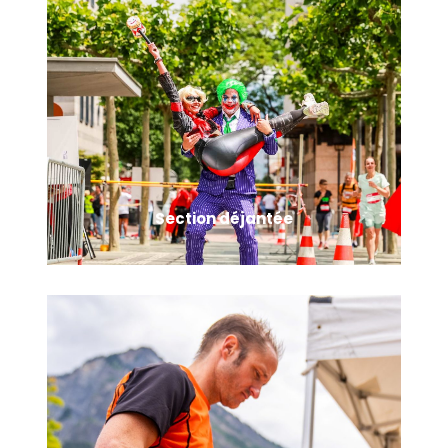
Thème 2026 : Années 80 ! Sortez vos looks rétro ! Les plus
beaux déguisements du jour seront invités à un concours
de déguisement durant les remises des prix pour tenter
d'être récompensés.
Section déjantée
Une zone de 200m sur la mythique Place Centrale de
Martigny, avec plusieurs défis à relever pour celles et
ceux qui le souhaitent, comme courir en arrière ou à
cloche pied. Alors, serez-vous les plus déjanté(e)s ?!