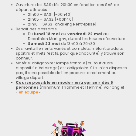
Ouverture des SAS dès 20h30 en fonction des SAS de
départ attribués
21h00 – SAS1 [-00h40]
21h05 – SAS2 [+00h40]
21h10 – SAS3 [challenge entreprise]
Retrait des dossards :
Du
lundi 18 mai
au
vendredi 22 mai
au
Decathlon Martigny, durant les heures d’ouverture.
Samedi 23 mai
de 13h00 à 20h30.
Des ravitaillements variés et complets, mêlant produits
sportifs et mets festifs, pour que chacun(e) y trouve son
bonheur.
Matériel obligatoire : lampe frontale (ou tout autre
dispositif d’éclairage) est obligatoire. Si tu n’en disposes
pas, il sera possible de t’en procurer directement au
village départ.
Course possible en mode « entreprise » dès 5
personnes
(minimum 1 homme et 1 femme) voir onglet
«
en équipe
»