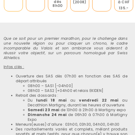
dès
(2008)
à CHF
8h00
135.-
Que ce soit pour un premier marathon, pour le challenge dans
une nouvelle région ou pour claquer un chrono, le cadre
incomparable du Valais et son ambiance vous aideront à
réussir votre objectif, s
ur un parcours homologué par Swiss
Athletics
.
Infos clés :
Ouverture des SAS dès 07h30 en fonction des SAS de
départ attribués
08h00 – SAS1 [-04h00]
08h03 – SAS2 [+04h00 et relais EKIDEN]
Retrait des dossards :
Du
lundi 18 mai
au
vendredi 22 mai
au
Decathlon Martigny, durant les heures d’ouverture.
Samedi 23 mai
de 13h00 à 21h00 à Martigny expo
Dimanche 24 mai
de 06h30 à 07h30 à Martigny
Expo
Meneurs(euses) d’allure : 03h00, 03h30, 04h00, 04h30
Des ravitaillements variés et complets, mêlant produits
sportifs et mets festifs, pour que chacun(e) y trouve son