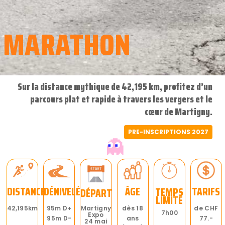
MARATHON
Sur la distance mythique de 42,195 km, profitez d’un
parcours plat et rapide à travers les vergers et le
cœur de Martigny.
PRE-INSCRIPTIONS 2027
DISTANCE
DÉNIVELÉ
ÂGE
TARIFS
TEMPS
DÉPART
LIMITE
42,195km
95m D+
dès 18
de CHF
Martigny
7h00
Expo
95m D-
ans
77.-
24 mai