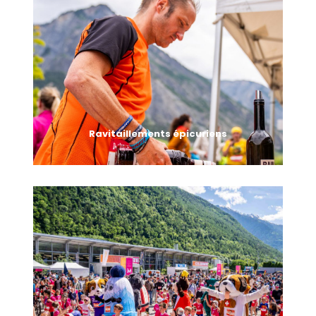
Une zone de 200m sur la mythique Place Centrale de
Martigny, avec plusieurs défis à relever pour celles et
ceux qui le souhaitent, comme courir en arrière ou à
cloche pied. Alors, serez-vous les plus déjanté(e)s ?!
Ravitaillements épicuriens
Au programme : découverte des produits du terroir
avec notamment des vins, du fromage et plein
d’autres surprises culinaires de notre région.